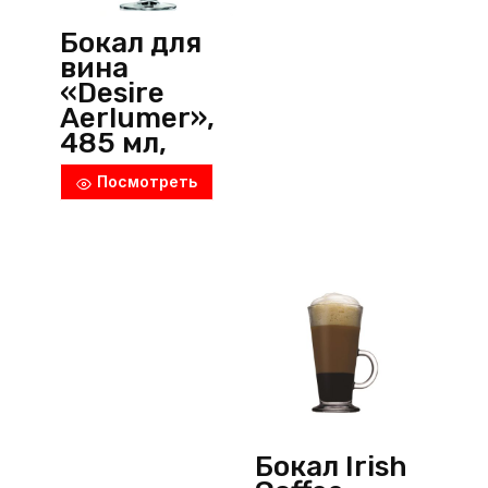
Бокал для
вина
«Desire
Aerlumer»,
485 мл,
d=96 мм,
Посмотреть
h=216 мм,
хрустально
е стекло,
прозрачны
й, Lucaris
(Тайланд)
Бокал Irish