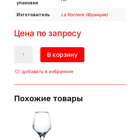
упаковки
Изготовитель
La Rochere (Франция)
Цена по запросу
Количество
В корзину
товара
Бокал
для
добавить в избранное
шампанского/
креманка
«Perigord»,
Похожие товары
220
мл,
d=97
мм,
h=108
мм,
стекло,