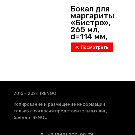
Бокал для
маргариты
«Бистро»,
265 мл,
d=114 мм,
h=161 мм,
Посмотреть
стекло,
прозрачны
й,
Pasabahce
(Россия)
2015 – 2024 IRENGO
Копирование и размещение информации
только с согласия представительных лиц
бренда IRENGO