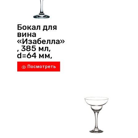
прозрачный,
La
Rochere
Бокал для
(Франция)
вина
«Изабелла»
, 385 мл,
d=64 мм,
h=211 мм,
Посмотреть
стекло,
прозрачны
й,
Pasabahce
(Россия)