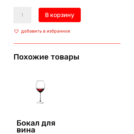
Количество
В корзину
товара
Бокал
для
добавить в избранное
мартини
«Roma
1960»,
Похожие товары
220
мл,
хрустальное
стекло,
прозрачный,
Luigi
Bormioli
(Италия)
Бокал для
вина