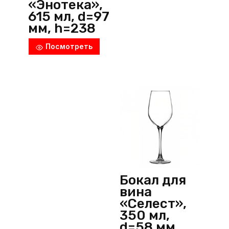
«Энотека»,
615 мл, d=97
мм, h=238
мм, стекло,
Посмотреть
прозрачны
й,
Pasabahce
(Россия)
Бокал для
вина
«Селест»,
350 мл,
d=58 мм,