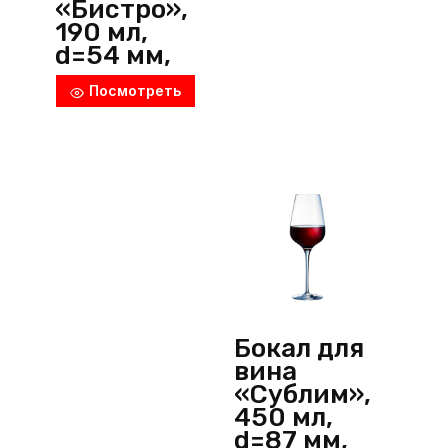
«Бистро»,
190 мл,
d=54 мм,
h=190 мм,
Посмотреть
стекло,
прозрачны
й,
Pasabahce
(Россия)
Бокал для
вина
«Сублим»,
450 мл,
d=87 мм,