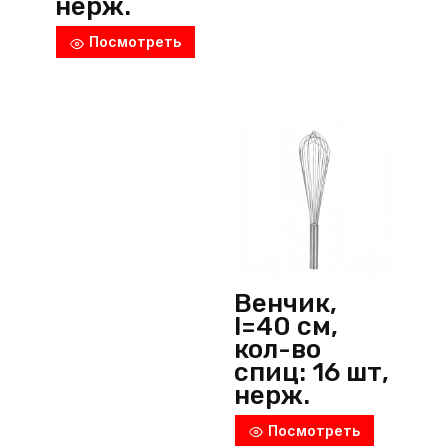
нерж.
сталь,
Посмотреть
металлик,
P.L.
ProffСuisine
(Китай)
Венчик,
l=40 см,
кол-во
спиц: 16 шт,
нерж.
сталь,
Посмотреть
металлик,