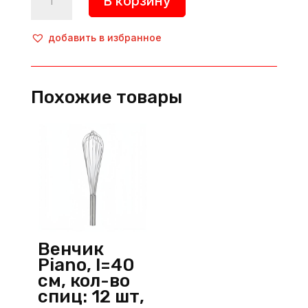
В корзину
товара
Венчик,
l=30
добавить в избранное
см,
кол-
во
Похожие товары
спиц:
12
шт,
нерж.
сталь,
металлик,
MVQ
(Китай)
Венчик
Piano, l=40
см, кол-во
спиц: 12 шт,