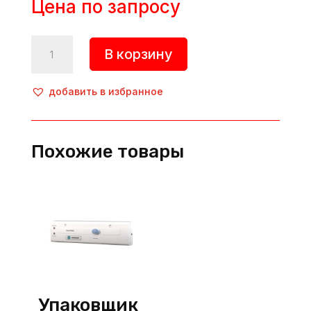
Цена по запросу
Количество
В корзину
товара
Упаковщик
вакуумный,
добавить в избранное
HKN-
VAC260M,
Hurakan
Похожие товары
(Китай)
Упаковщик