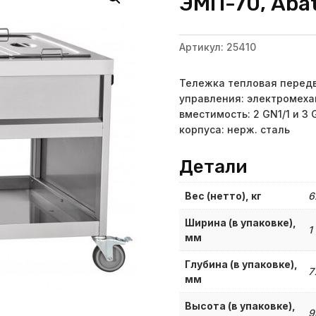
ЭМП-70, Abat
Артикул:
25410
Тележка тепловая передв
управления: электромеха
вместимость: 2 GN1/1 и 3 
корпуса: нерж. сталь
Детали
Вес (нетто), кг
6
Ширина (в упаковке),
1
мм
Глубина (в упаковке),
7
мм
Высота (в упаковке),
9