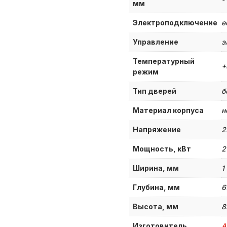
мм
Электроподключение
е
Управление
э
Температурный
+
режим
Тип дверей
б
Материал корпуса
н
Напряжение
2
Мощность, кВт
2
Ширина, мм
1
Глубина, мм
6
Высота, мм
8
Изготовитель
A