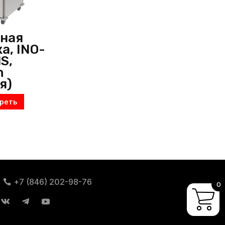
ная
а, INO-
S,
n
я)
реть
+7 (846) 202-98-76
0