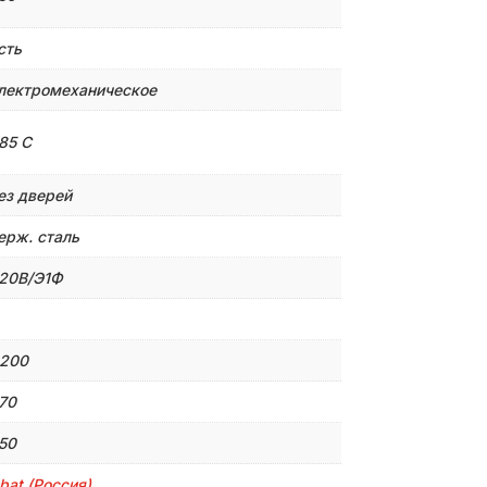
сть
лектромеханическое
85 С
ез дверей
ерж. сталь
20В/Э1Ф
 200
70
50
bat (Россия)