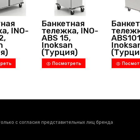
тная
Банкетная
Банкет
а, INO-
тележка, INO-
тележк
2,
ABS 15,
ABS101
n
Inoksan
Inoksa
я)
(Турция)
(Турци
реть
Посмотреть
Посмот
олько с согласия представительных лиц бренда