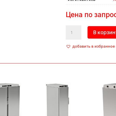
Цена по запро
Количество
В корзин
товара
Тележка
тепловая
добавить в избранное
передвижная,
ЭМП-70,
Abat
(Россия)