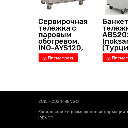
Сервирочная
Банке
тележка с
тележк
паровым
ABS20
обогревом,
Inoksa
INO-AYS120,
(Турци
Inoksan
Посмотреть
Посмот
(Турция)
2015 – 2024 IRENGO
Копирование и размещение информации т
IRENGO