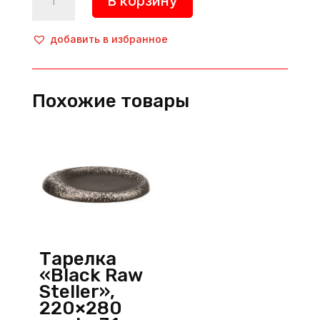
В корзину
товара
Тарелка
«White
добавить в избранное
Fusion»,
300х260
мм,
Похожие товары
фарфор,
белый,
P.L.
ProffСuisine
(Китай)
Тарелка
«Black Raw
Steller»,
220×280