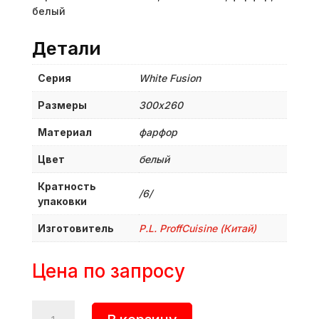
белый
Детали
Серия
White Fusion
Размеры
300х260
Материал
фарфор
Цвет
белый
Кратность
/6/
упаковки
Изготовитель
P.L. ProffСuisine (Китай)
Цена по запросу
Количество