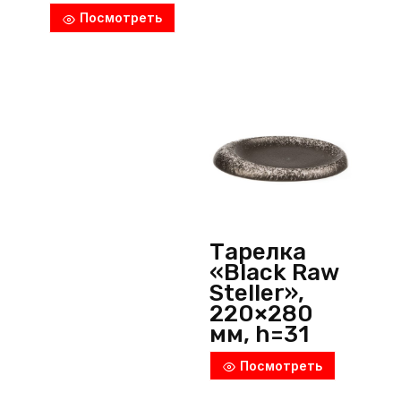
мл, d=230
Посмотреть
мм,
фарфор,
розовый,
Noble
(Тайланд)
Тарелка
«Black Raw
Steller»,
220×280
мм, h=31
мм,
Посмотреть
фарфор,
черный, P.L.