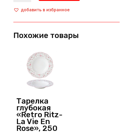
Тарелка
«SlateStone»,
добавить в избранное
d=280
мм,
фарфор,
Похожие товары
черный,
Wilmax
(Англия)
Тарелка
глубокая
«Retro Ritz-
La Vie En
Rose», 250