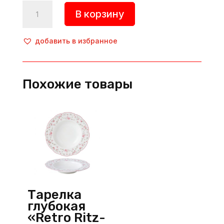
Количество
В корзину
товара
Тарелка
с
добавить в избранное
волнообразным
краем
«Seasons»,
Похожие товары
d=270
мм,
фарфор,
черный,
Porland
(Турция)
Тарелка
глубокая
«Retro Ritz-