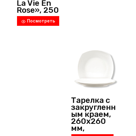
La Vie En
Rose», 250
мл, d=230
Посмотреть
мм,
фарфор,
розовый,
Noble
(Тайланд)
Тарелка с
закругленн
ым краем,
260х260
мм,
фарфор,