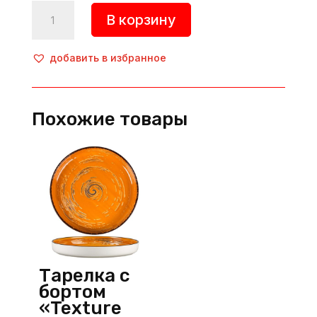
Количество
В корзину
товара
Тарелка
с
добавить в избранное
вертикальным
бортом
«Lykke»,
Похожие товары
d=180
мм,
фарфор,
зеленый,
Porland
(Турция)
Тарелка с
бортом
«Texture