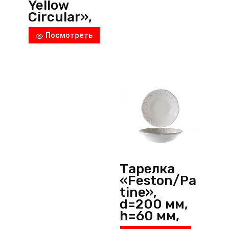
Yellow
Circular»,
d=230 мм,
Посмотреть
h=30 мм,
фарфор,
черный, P.L.
ProffСuisine
(Китай)
Тарелка
«Feston/Pa
tine»,
d=200 мм,
h=60 мм,
фарфор,