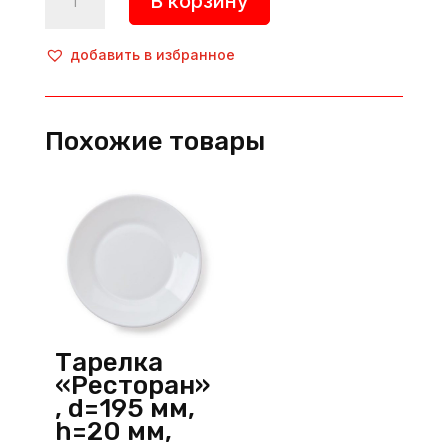
В корзину
товара
Тарелка
с
добавить в избранное
бортом
«Moss»,
d=270
Похожие товары
мм,
фарфор,
черный,
Porland
(Турция)
Тарелка
«Ресторан»
, d=195 мм,
h=20 мм,