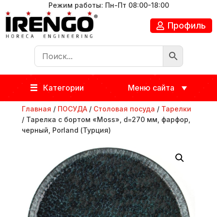
Режим работы: Пн-Пт 08:00-18:00
Профиль
Категории
Меню сайта
Главная
/
ПОСУДА
/
Столовая посуда
/
Тарелки
/ Тарелка с бортом «Moss», d=270 мм, фарфор,
черный, Porland (Турция)