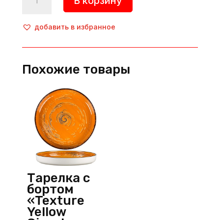
В корзину
товара
Тарелка
«Relic»,
добавить в избранное
d=270
мм,
каменная
Похожие товары
керамика,
бежевый,
S&P
(Бельгия)
Тарелка с
бортом
«Texture
Yellow