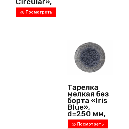
Circular»,
d=230 мм,
Посмотреть
h=30 мм,
фарфор,
черный, P.L.
ProffСuisine
(Китай)
Тарелка
мелкая без
борта «Iris
Blue»,
d=250 мм,
фарфор,
Посмотреть
синий,