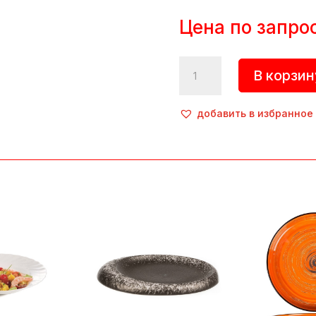
Цена по запро
Количество
В корзин
товара
Тарелка
плоская
добавить в избранное
«Illusion»,
d=210
мм,
фарфор,
белый,
Porland
(Турция)