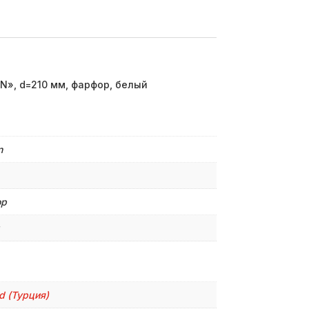
N», d=210 мм, фарфор, белый
n
ор
d (Турция)