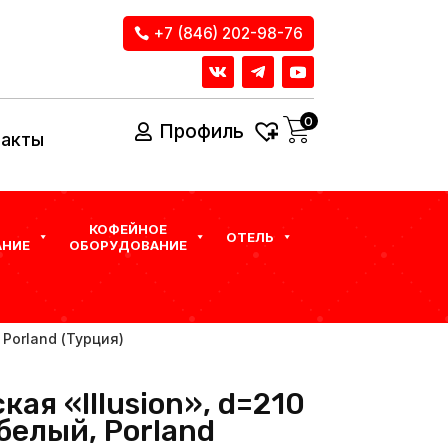
+7 (846) 202-98-76
0
Профиль
такты
КОФЕЙНОЕ
ОТЕЛЬ
НИЕ
ОБОРУДОВАНИЕ
 Porland (Турция)
кая «Illusion», d=210
белый, Porland