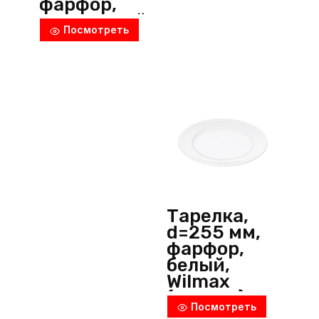
фарфор,
оранжевый,
Посмотреть
P.L.
ProffСuisine
(Китай)
Тарелка,
d=255 мм,
фарфор,
белый,
Wilmax
(Англия)
Посмотреть