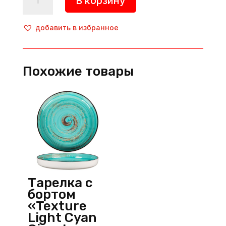
В корзину
товара
Тарелка
глубокая
добавить в избранное
«Supreme»,
d=210
мм,
Похожие товары
фарфор,
серый,
By
Bone
(Турция)
Тарелка с
бортом
«Texture
Light Cyan