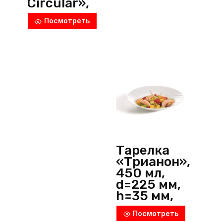
Circular»,
d=230 мм,
Посмотреть
h=30 мм,
фарфор,
голубой,
P.L.
ProffСuisine
(Китай)
Тарелка
«Трианон»,
450 мл,
d=225 мм,
h=35 мм,
опал,
Посмотреть
белый,