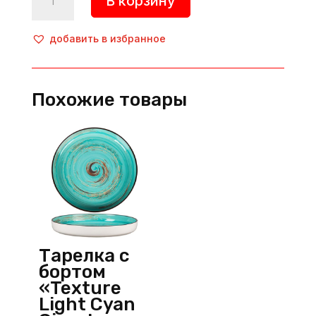
В корзину
товара
Тарелка
глубокая
добавить в избранное
«Sapphire»,
d=300
мм,
Похожие товары
фарфор,
синий,
Bonna
(Турция)
Тарелка с
бортом
«Texture
Light Cyan