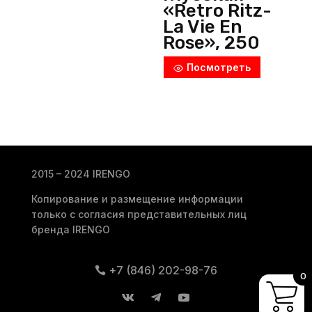
«Retro Ritz-
La Vie En
Rose», 250
мл, d=230
Посмотреть
мм,
фарфор,
розовый,
Noble
(Тайланд)
2015 – 2024 IRENGO
Копирование и размещение информации
только с согласия представительных лиц
бренда IRENGO
+7 (846) 202-98-76
0