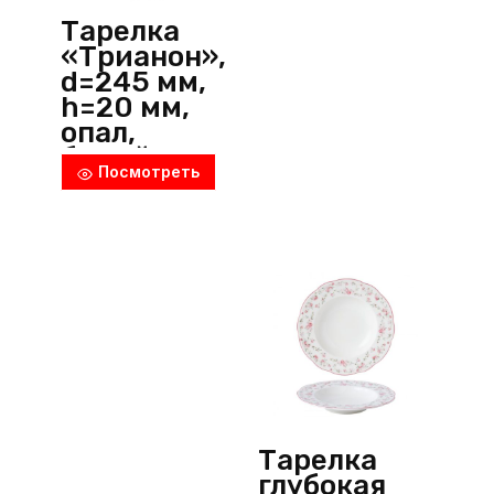
P.L.
Тарелка
ProffСuisine
«Трианон»,
(Китай)
d=245 мм,
h=20 мм,
опал,
белый,
Посмотреть
Arcoroc
(Франция)
Тарелка
глубокая