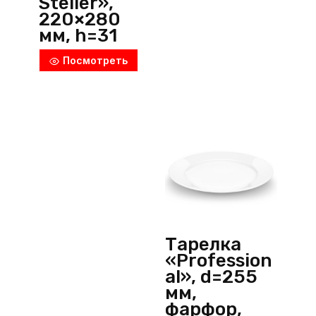
Steller»,
220×280
мм, h=31
мм,
Посмотреть
фарфор,
черный, P.L.
ProffСuisine
(Китай)
Тарелка
«Profession
al», d=255
мм,
фарфор,