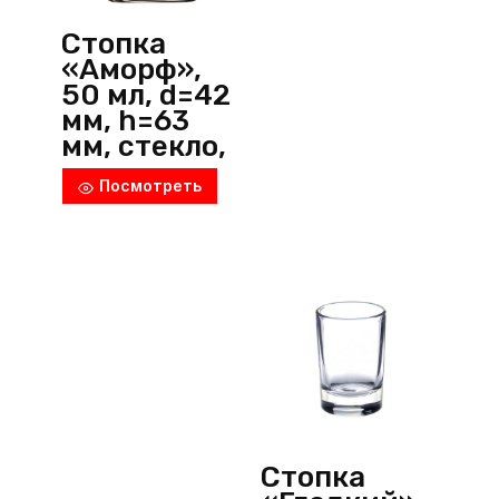
Стопка
«Аморф»,
50 мл, d=42
мм, h=63
мм, стекло,
прозрачны
Посмотреть
й,
Pasabahce
(Россия)
Стопка