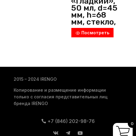
«Гладкий»,
50 мл, d=45
мм, h=68
мм, стекло,
прозрачны
Посмотреть
й, ОСЗ
(Россия)
2015 – 2024 IRENGO
Копирование и размещение информации
только с согласия представительных лиц
бренда IRENGO
+7 (846) 202-98-76
0