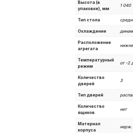
Высота (в
1 040
упаковке), мм
Тип стола
средн
Охлаждение
динам
Расположение
нижне
агрегата
Температурный
от -2 
режим
Количество
3
дверей
Тип дверей
распа
Количество
нет
ящиков
Материал
нерж.
корпуса