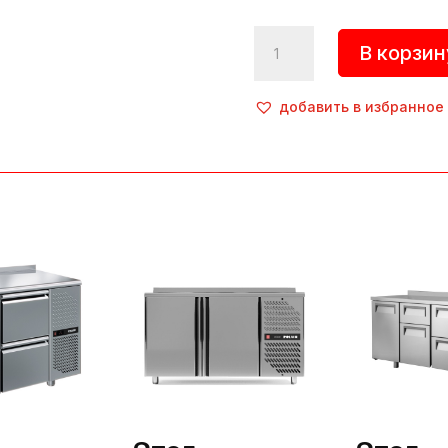
Количество
В корзин
товара
Стол
холодильный,
добавить в избранное
TMi3-
G
гранит,
Polair
(Россия)