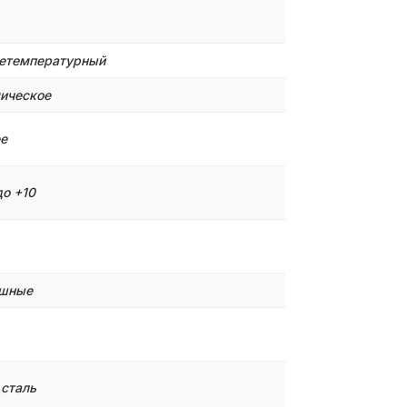
етемпературный
ическое
е
до +10
шные
 сталь