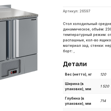
Артикул:
26597
Стол холодильный средн
динамическое, объём: 230
температурный режим: от 
распашные, кол-во ящиков
материал зад. стенки: не
борт: ,
Детали
Вес (нетто), кг
120
Ширина (в
1 520
упаковке), мм
Глубина (в
714
упаковке), мм