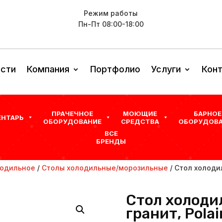
Режим работы
Пн-Пт 08:00-18:00
сти
Компания
Портфолио
Услуги
Кон
ПРАЧЕЧНОЕ
МОЮЩИЕ
БАРНОЕ
ЕНТАРЬ
ОБОРУДОВАНИЕ
СРЕДСТВА
ОБОРУДОВА
ВСЕ
БРЕНДЫ
одильное
/
Столы холодильные/морозильные
/ Стол холодил
Стол холоди
гранит, Polai