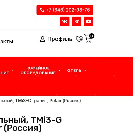
+7 (846) 202-98-76
0
Профиль
такты
КОФЕЙНОЕ
ОТЕЛЬ
НИЕ
ОБОРУДОВАНИЕ
ьный, TMi3-G гранит, Polair (Россия)
льный, TMi3-G
r (Россия)