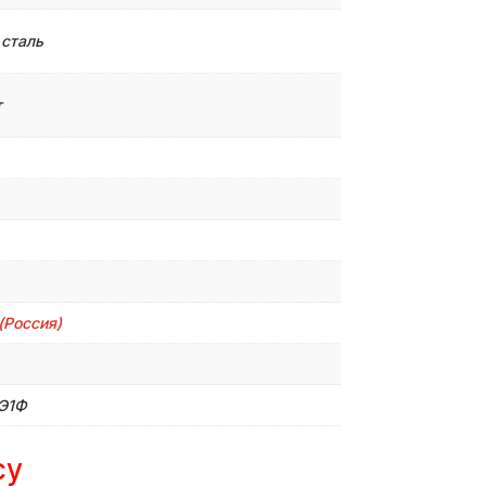
 сталь
т
 (Россия)
Э1Ф
су