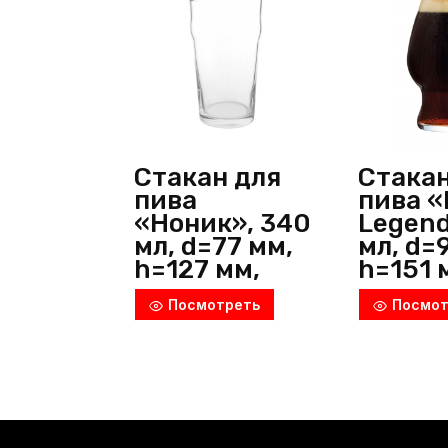
Стакан для
Стакан
пива
пива «
«Ноник», 340
Legend
мл, d=77 мм,
мл, d=
h=127 мм,
h=151 
стекло,
стекло
Посмотреть
Посмот
прозрачный,
прозр
Arcoroc
Arcoro
(Франция)
(Фран