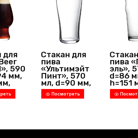
мм,
стекло,
прозрачный,
Arcoroc
(Франция)
 для
Стакан для
Стакан
Beer
пива
пива «
», 590
«Ультимэйт
эль», 5
94 мм,
Пинт», 570
d=86 м
мм,
мл, d=90 мм,
h=151 
,
h=160 мм,
стекло
реть
Посмотреть
Посмот
ачный,
стекло,
прозра
c
прозрачный,
ОСЗ (Р
ция)
Arcoroc
(Франция)