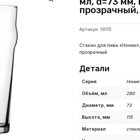
мл, d=73 мм, 
прозрачный,
Артикул:
16115
Стакан для пива «Ноник», 
прозрачный
Детали
Серия
Ноник
Объём, мл
280
Диаметр, мм
73
Высота, мм
115
Материал
стекл