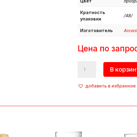
Цвет
прозр
Кратность
/48/
упаковки
Изготовитель
Arcor
Цена по запро
Количество
В корзин
товара
Стакан
для
добавить в избранное
пива
«Ноник»,
280
мл,
d=73
мм,
h=115