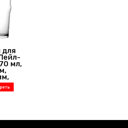
 для
Пейл-
70 мл,
м,
мм,
,
реть
чный,
оссия)