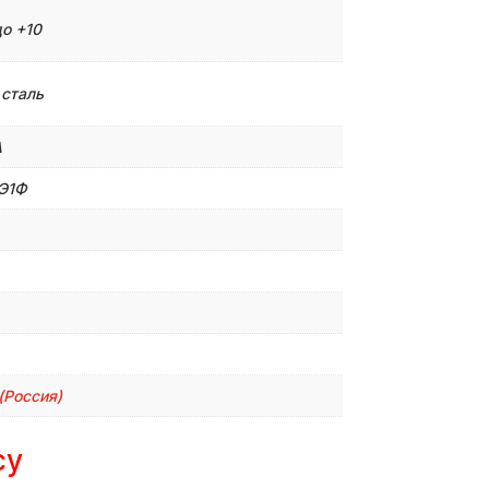
до +10
 сталь
A
Э1Ф
 (Россия)
су