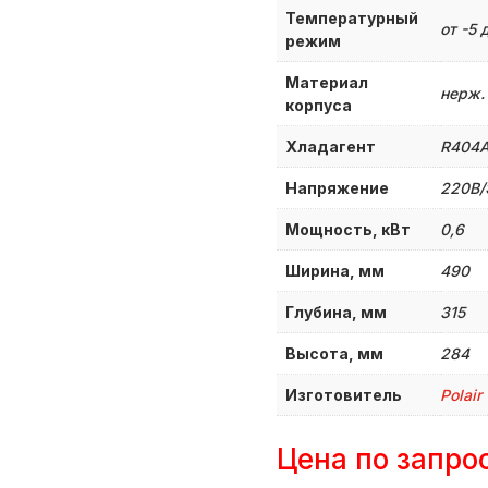
Температурный
от -5 
режим
Материал
нерж.
корпуса
Хладагент
R404
Напряжение
220В/
Мощность, кВт
0,6
Ширина, мм
490
Глубина, мм
315
Высота, мм
284
Изготовитель
Polair
Цена по запро