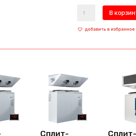
Количество
В корзин
товара
Сплит-
система,
добавить в избранное
1601014d,
SM
109S,
Polair
(Россия)
-
Сплит-
Сплит