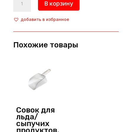
В корзину
товара
Совок
для
добавить в избранное
льда
и
сыпучих
Похожие товары
продуктов,
720
мл,
нерж.
сталь,
металлик,
P.L.
ProffСuisine
(Китай)
Совок для
льда/
сыпучих
продуктов,