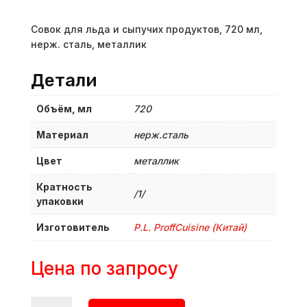
Совок для льда и сыпучих продуктов, 720 мл,
нерж. сталь, металлик
Детали
Объём, мл
720
Материал
нерж.сталь
Цвет
металлик
Кратность
/1/
упаковки
Изготовитель
P.L. ProffСuisine (Китай)
Цена по запросу
Количество