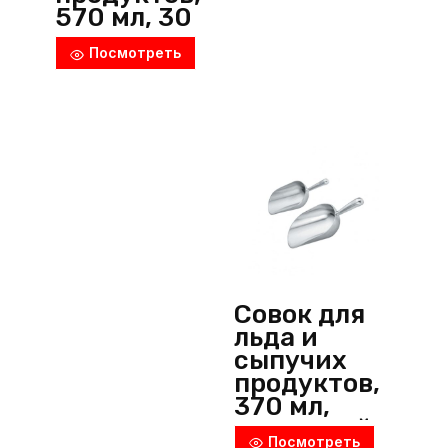
570 мл, 30
см,
Посмотреть
поликарбон
ат,
прозрачны
й, MGprof
(Китай)
Совок для
льда и
сыпучих
продуктов,
370 мл,
алюминий,
Посмотреть