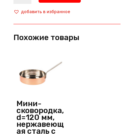
Сковородка
круглая
добавить в избранное
на
подставке,
d=200
Похожие товары
мм,
чугун/
дерево,
черный,
P.L.
ProffСuisine
(Китай)
Мини-
сковородка,
d=120 мм,
нержавеющ
ая сталь с