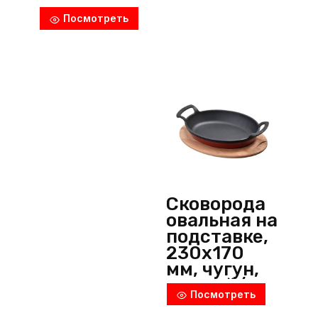
медным
Посмотреть
напыление
м, медный,
P.L.
ProffСuisine
(Китай)
Сковорода
овальная на
подставке,
230х170
мм, чугун,
черный/
Посмотреть
красный,