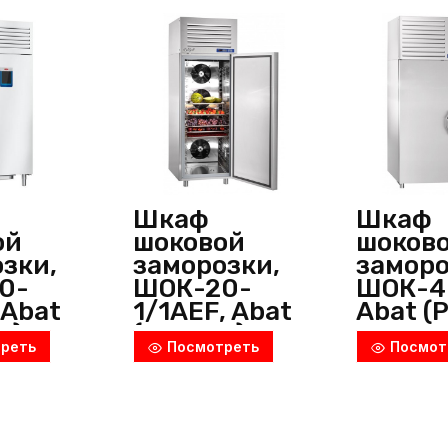
Шкаф
Шкаф
ой
шоковой
шоков
зки,
заморозки,
заморо
0-
ШОК-20-
ШОК-4
 Abat
1/1AEF, Abat
Abat (
я)
(Россия)
реть
Посмотреть
Посмот