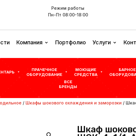
Режим работы
Пн-Пт 08:00-18:00
сти
Компания
Портфолио
Услуги
Кон
ПРАЧЕЧНОЕ
МОЮЩИЕ
БАРНОЕ
ЕНТАРЬ
ОБОРУДОВАНИЕ
СРЕДСТВА
ОБОРУДОВА
ВСЕ
БРЕНДЫ
одильное
/
Шкафы шокового охлаждения и заморозки
/ Шка
Шкаф шоково