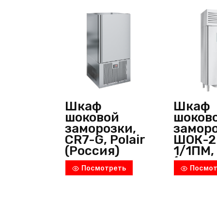
Шкаф
Шкаф
шоковой
шоков
заморозки,
заморо
CR7-G, Polair
ШОК-2
(Россия)
1/1ПМ,
(Росси
Посмотреть
Посмот