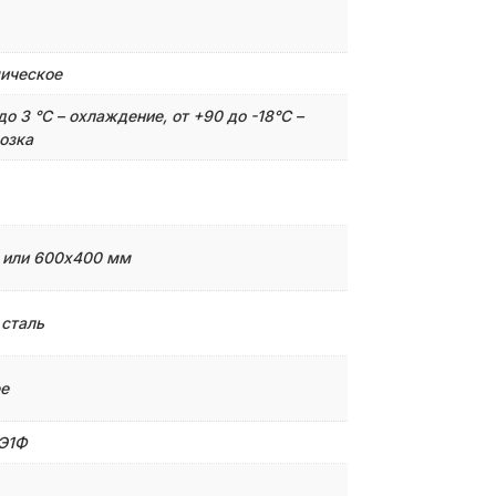
ическое
до 3 °С – охлаждение, от +90 до -18°C –
озка
1 или 600х400 мм
 сталь
е
Э1Ф