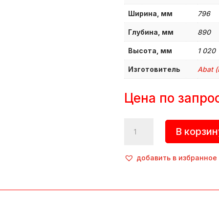
Ширина, мм
796
Глубина, мм
890
Высота, мм
1 020
Изготовитель
Abat (
Цена по запро
Количество
В корзин
товара
Шкаф
шоковой
добавить в избранное
заморозки,
ШОК-4-
1/1,
Abat
(Россия)