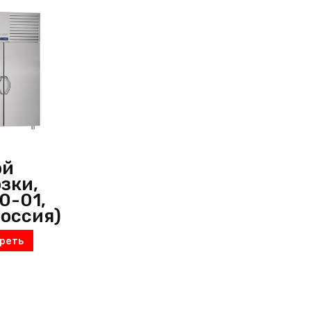
ой
зки,
0-01,
Россия)
реть