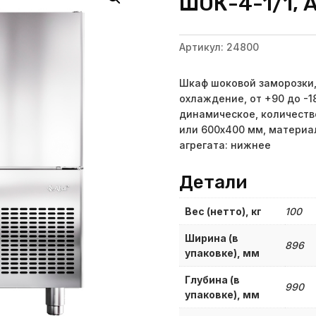
ШОК-4-1/1, A
Артикул:
24800
Шкаф шоковой заморозки, 
охлаждение, от +90 до -1
динамическое, количество
или 600х400 мм, материа
агрегата: нижнее
Детали
Вес (нетто), кг
100
Ширина (в
896
упаковке), мм
Глубина (в
990
упаковке), мм