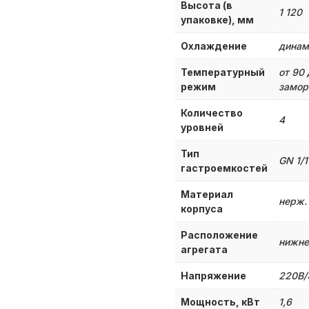
Высота (в
1 120
упаковке), мм
Охлаждение
динам
Температурный
от 90 
режим
замор
Количество
4
уровней
Тип
GN 1/
гастроемкостей
Материал
нерж.
корпуса
Расположение
нижне
агрегата
Напряжение
220В/
Мощность, кВт
1,6