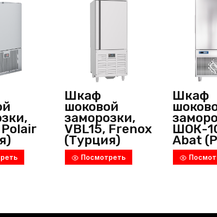
(Россия)
Шкаф
Шкаф
ой
шоковой
шоков
зки,
заморозки,
заморо
Polair
VBL15, Frenox
ШОК-10
я)
(Турция)
Abat (
реть
Посмотреть
Посмот