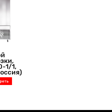
ой
зки,
-1/1,
Россия)
реть