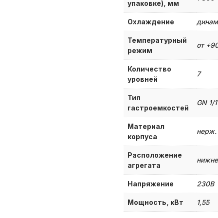
упаковке), мм
Охлаждение
динам
Температурный
от +90
режим
Количество
7
уровней
Тип
GN 1/
гастроемкостей
Материал
нерж.
корпуса
Расположение
нижне
агрегата
Напряжение
230В
Мощность, кВт
1,55