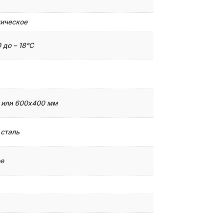
ическое
 до – 18°С
1 или 600х400 мм
 сталь
е