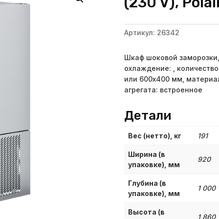
(230 V), Pola
Артикул:
26342
Шкаф шоковой заморозки, 
охлаждение: , количество 
или 600х400 мм, материа
агрегата: встроенное
Детали
Вес (нетто), кг
191
Ширина (в
920
упаковке), мм
Глубина (в
1 000
упаковке), мм
Высота (в
1 860