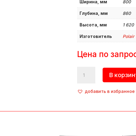
Ширина, мм
800
Глубина, мм
860
Высота, мм
1 620
Изготовитель
Polair
Цена по запро
Количество
В корзин
товара
Шкаф
шоковой
добавить в избранное
заморозки,
CR7-
G
(230
V),
Polair