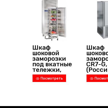
Шкаф
Шкаф
шоковой
шоков
заморозки
заморо
под вкатные
CR7-G, 
тележки,
(Росси
ШОК-20-
Посмотреть
Посмот
1/1Т-01, Abat
(Россия)