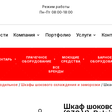
Режим работы
Пн-Пт 08:00-18:00
сти
Компания
Портфолио
Услуги
Кон
ПРАЧЕЧНОЕ
МОЮЩИЕ
БАРНОЕ
ЕНТАРЬ
ОБОРУДОВАНИЕ
СРЕДСТВА
ОБОРУДОВА
ВСЕ
БРЕНДЫ
одильное
/
Шкафы шокового охлаждения и заморозки
/ Шка
Шкаф шоково