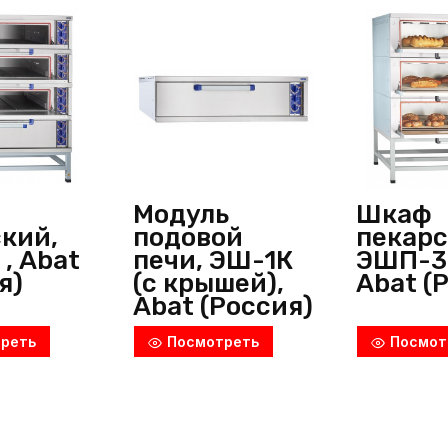
Модуль
Шкаф
кий,
подовой
пекарс
, Abat
печи, ЭШ-1К
ЭШП-3
я)
(с крышей),
Abat (
Abat (Россия)
реть
Посмотреть
Посмот