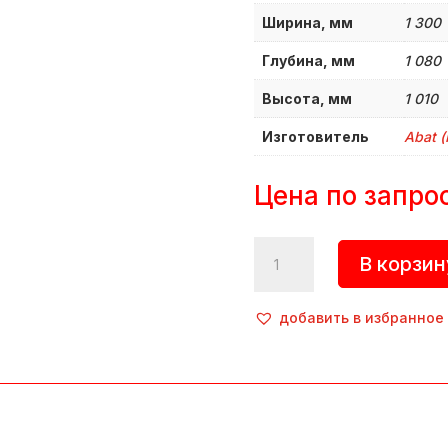
Ширина, мм
1 300
Глубина, мм
1 080
Высота, мм
1 010
Изготовитель
Abat (
Цена по запро
Количество
В корзин
товара
Шкаф
пекарский,
добавить в избранное
ЭШ-1К
,
Abat
(Россия)