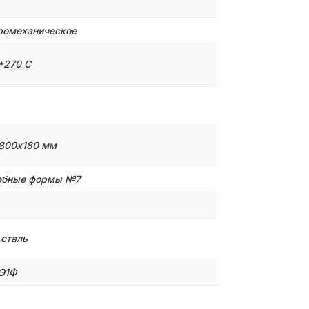
ромеханическое
+270 С
800х180 мм
ебные формы №7
 сталь
Э1Ф