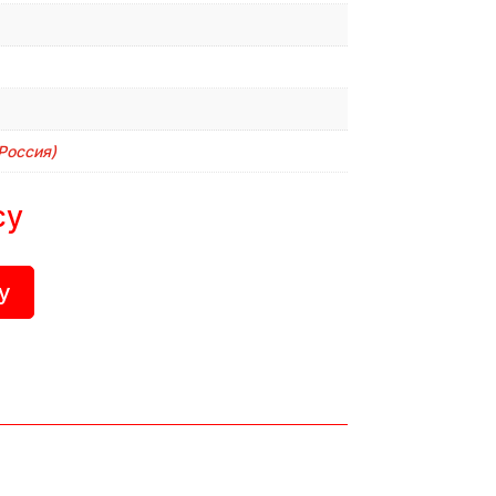
Россия)
су
у