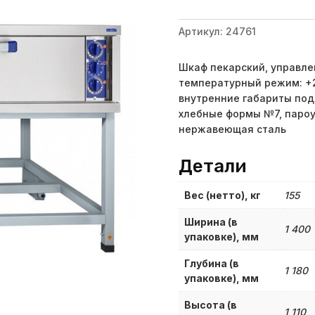
Артикул:
24761
Шкаф пекарский, управле
температурный режим: +2
внутренние габариты пода
хлебные формы №7, пароу
нержавеющая сталь
Детали
Вес (нетто), кг
155
Ширина (в
1 400
упаковке), мм
Глубина (в
1 180
упаковке), мм
Высота (в
1 110