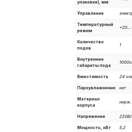
упаковке), мм
Управление
элект
Температурный
+20…
режим
Количество
1
подов
Внутренние
1000х
габариты пода
Вместимость
24 хл
Пароувлажнение
нет
Материал
нерж.
корпуса
Напряжение
220В/
Мощность, кВт
5,2