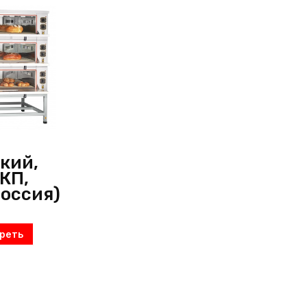
кий,
КП,
Россия)
реть