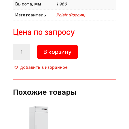
Высота, мм
1 960
Изготовитель
Polair (Россия)
Цена по запросу
Количество
В корзину
товара
Шкаф
холодильный,
добавить в избранное
1104194d,
DM110Sd-
S,
Похожие товары
Polair
(Россия)