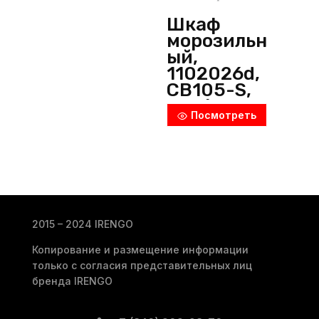
Шкаф
морозильн
ый,
1102026d,
CB105-S,
Polair
Посмотреть
(Россия)
2015 – 2024 IRENGO
Копирование и размещение информации
только с согласия представительных лиц
бренда IRENGO