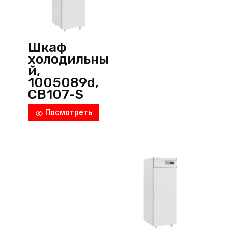
Шкаф
холодильны
й,
1005089d,
CB107-S
низкотемпе
Посмотреть
ратурный,
Polair
(Россия)