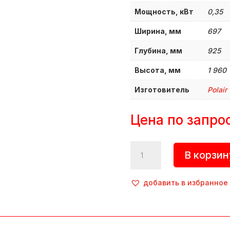
Мощность, кВт
0,35
Ширина, мм
697
Глубина, мм
925
Высота, мм
1 960
Изготовитель
Polair
Цена по запро
Количество
В корзин
товара
Шкаф
холодильный,
добавить в избранное
1001181d,
CM107-
Sm,
Polair