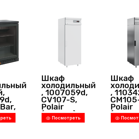
(Россия)
Шкаф
Шкаф
ильный
холодильный
холод
й,
, 1007059d,
, 11034
9d,
CV107-S,
CM105
Bar,
Polair
Polair
(Россия)
(Росси
реть
Посмотреть
Посмот
я)