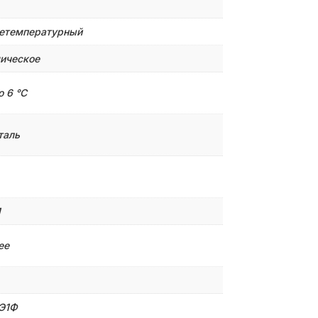
етемпературный
ическое
о 6 °C
таль
1
ее
Э1Ф