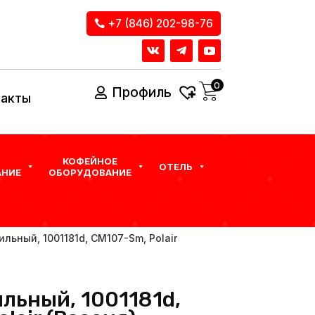
+7 (846) 202-98-76
0
Профиль
такты
КОФЕЙНОЕ
ОТЕЛЬ
НИЕ
ОБОРУДОВАНИЕ
льный, 1001181d, CM107-Sm, Polair
льный, 1001181d,