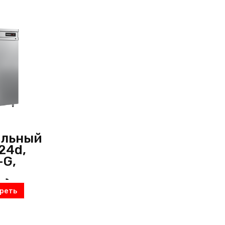
ильный
24d,
-G,
я)
реть