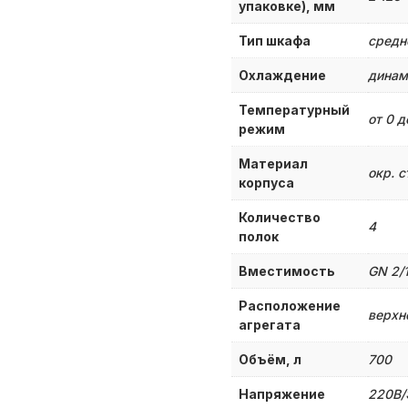
упаковке), мм
Тип шкафа
средн
Охлаждение
динам
Температурный
от 0 д
режим
Материал
окр. с
корпуса
Количество
4
полок
Вместимость
GN 2/
Расположение
верхн
агрегата
Объём, л
700
Напряжение
220В/