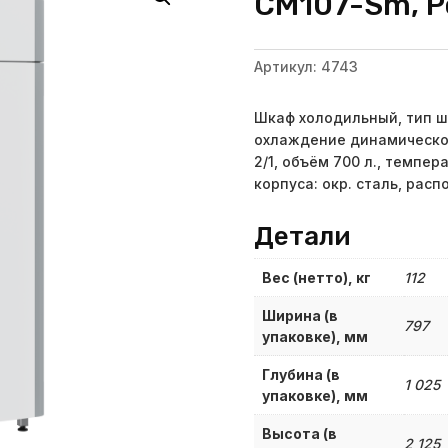
CM107-Sm, Po
Артикул:
4743
Шкаф холодильный, тип ш
охлаждение динамическое
2/1, объём 700 л., темпер
корпуса: окр. сталь, рас
Детали
Вес (нетто), кг
112
Ширина (в
797
упаковке), мм
Глубина (в
1 025
упаковке), мм
Высота (в
2 125