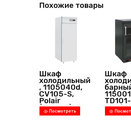
Похожие товары
Шкаф
Шкаф
холодильный
холод
, 1105040d,
барны
CV105-S,
115001
Polair
TD101-
(Россия)
Polair
Посмотреть
Посмот
(Росси