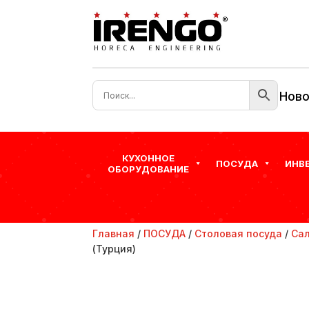
Ново
КУХОННОЕ
ПОСУДА
ИНВ
ОБОРУДОВАНИЕ
Главная
/
ПОСУДА
/
Столовая посуда
/
Сал
(Турция)