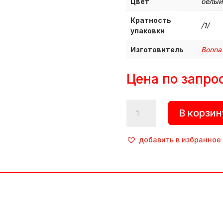
Цвет
белый
Кратность
/1/
упаковки
Изготовитель
Bonna
Цена по запро
Количество
В корзин
товара
Салатник,
форма
добавить в избранное
Нит
«Patch
Neat»,
990
мл,
d=180
мм,