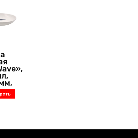
ка
ая
Wave»,
мл,
мм,
р,
реть
/
й,
я)