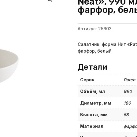
Neat», 990 м
фарфор, бел
Артикул:
25603
Салатник, форма Нит «Patc
фарфор, белый
Детали
Серия
Patch 
Объём, мл
990
Диаметр, мм
180
Высота, мм
58
Материал
фарф