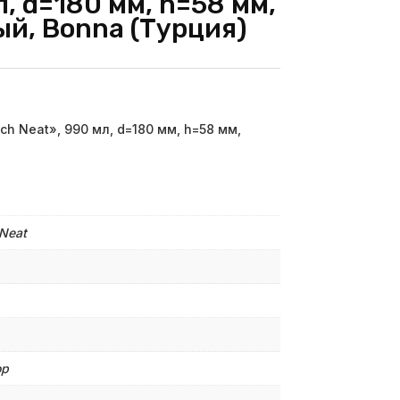
л, d=180 мм, h=58 мм,
ый, Bonna (Турция)
h Neat», 990 мл, d=180 мм, h=58 мм,
Neat
ор