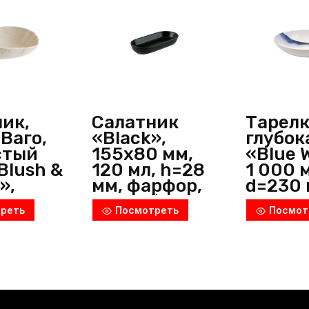
h=58
мм,
фарфор,
белый,
Bonna
(Турция)
ик,
Салатник
Тарел
Ваго,
«Black»,
глубок
стый
155х80 мм,
«Blue 
Blush &
120 мл, h=28
1 000 
»,
мм, фарфор,
d=230 
0 мм,
черный,
фарфо
реть
Посмотреть
Посмот
, h=78
Bonna
белый
рфор,
(Турция)
голубо
ный,
Bonna
(Турци
я)