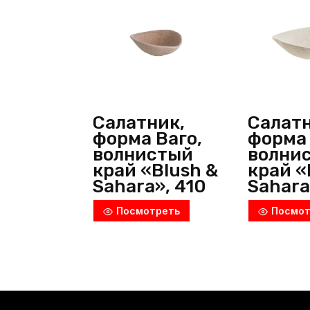
Салатник,
Салатн
форма Ваго,
форма 
волнистый
волни
край «Blush &
край «
Sahara», 410
Sahara
мл, d=140 мм,
190х19
Посмотреть
Посмот
h=50 мм,
935 мл
фарфор,
мм, фа
бежево-
песоч
розовый,
Bonna
Bonna
(Турци
(Турция)