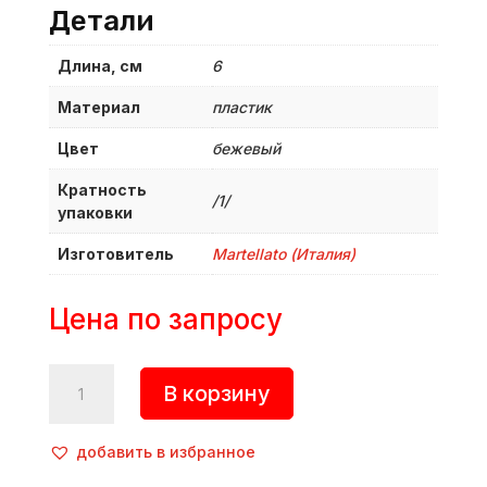
Детали
Длина, см
6
Материал
пластик
Цвет
бежевый
Кратность
/1/
упаковки
Изготовитель
Martellato (Италия)
Цена по запросу
Количество
В корзину
товара
Ролик
для
добавить в избранное
теста,