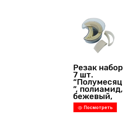
бежевый,
De Buyer
(Франция)
Резак набор
7 шт.
“Полумесяц
”, полиамид,
бежевый,
De Buyer
Посмотреть
(Франция)