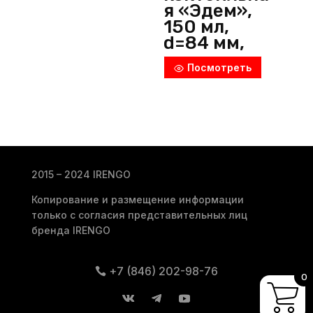
я «Эдем»,
150 мл,
d=84 мм,
h=156 мм,
Посмотреть
стекло,
прозрачны
й, ОСЗ
(Россия)
2015 – 2024 IRENGO
Копирование и размещение информации
только с согласия представительных лиц
бренда IRENGO
+7 (846) 202-98-76
0