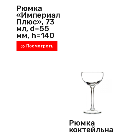
Рюмка
«Империал
Плюс», 73
мл, d=55
мм, h=140
мм, стекло,
Посмотреть
прозрачны
й,
Pasabahce
(Россия)
Рюмка
коктейльна