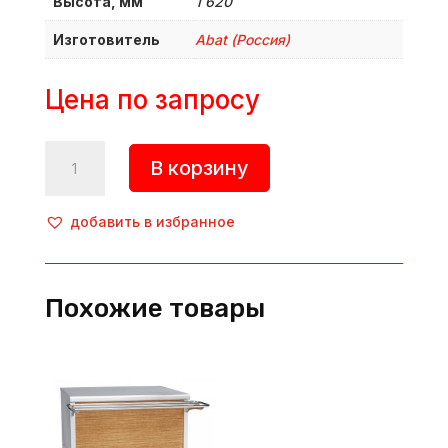
Высота, мм
1 620
Изготовитель
Abat (Россия)
Цена по запросу
Количество
В корзину
товара
Прилавок-
витрина
добавить в избранное
тепловой,
ПВТ-70Х-01,
Abat
Похожие товары
(Россия)