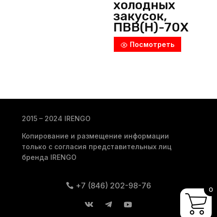
холодных
закусок,
ПВВ(Н)-70Х
-С-01-НШ,
Посмотреть
Abat
(Россия)
2015 – 2024 IRENGO
Копирование и размещение информации
только с согласия представительных лиц
бренда IRENGO
+7 (846) 202-98-76
0