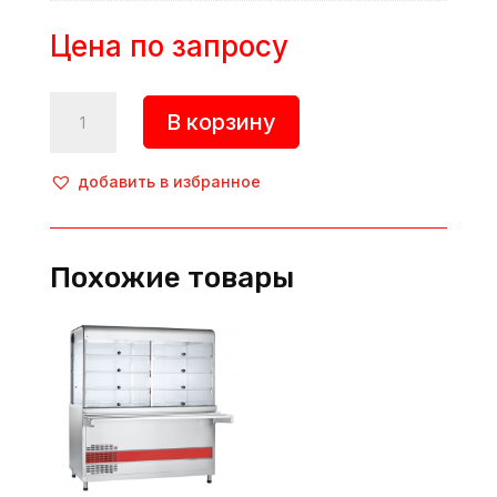
Цена по запросу
Количество
В корзину
товара
Прилавок
для
добавить в избранное
холодных
закусок,
ПВВ(Н)-70КМ-01-
Похожие товары
НШ,
Abat
(Россия)