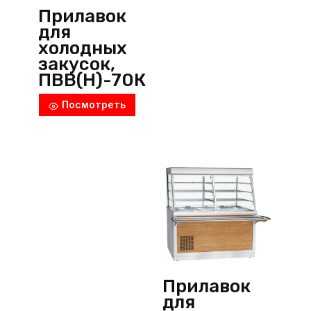
Прилавок
для
холодных
закусок,
ПВВ(Н)-70К
М-С-03-
Посмотреть
НШ, Abat
(Россия)
Прилавок
для