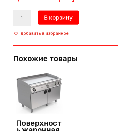
Количество
В корзину
товара
Поверхность
жарочная,
добавить в избранное
HKN-
PSR730,
Hurakan
Похожие товары
(Китай)
Поверхност
ь жарочная,