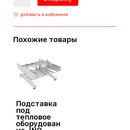
товара
Подставка
под
добавить в избранное
тепловое
оборудование,
INO-
Похожие товары
7GA30,
Inoksan
(Турция)
Подставка
под
тепловое
оборудован