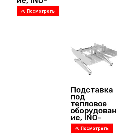
ие, INO-
9GK006,
Посмотреть
Inoksan
(Турция)
Подставка
под
тепловое
оборудован
ие, INO-
9GK007,
Посмотреть
Inoksan