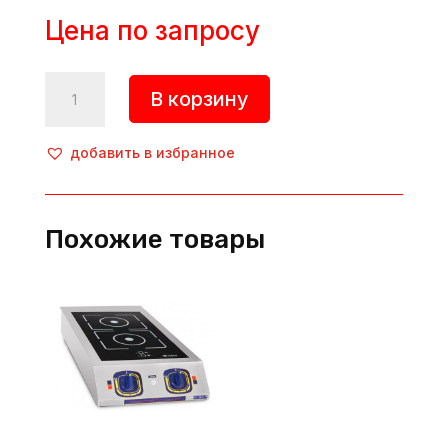
Цена по запросу
Количество
В корзину
товара
Плита
индукционная,
добавить в избранное
INO-
7OE20IS,
Inoksan
Похожие товары
(Турция)