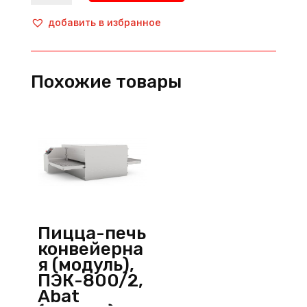
Пицца-
печь
добавить в избранное
конвейрная,
PO/K50,
SGS
Похожие товары
(Турция)
Пицца-печь
конвейерна
я (модуль),
ПЭК-800/2,
Abat