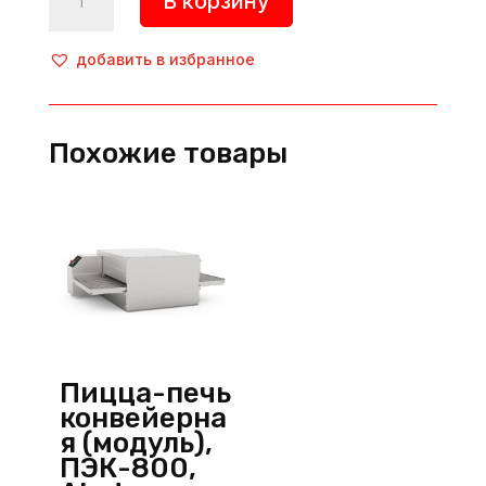
В корзину
товара
Пицца-
печь
добавить в избранное
конвейерная,
ПЭК-800,
Abat
Похожие товары
(Россия)
Пицца-печь
конвейерна
я (модуль),
ПЭК-800,