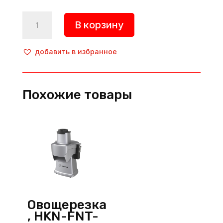
Количество
В корзину
товара
Овощерезка,
HKN-
добавить в избранное
FNT,
Hurakan
(Китай)
Похожие товары
Овощерезка
, HKN-FNT-