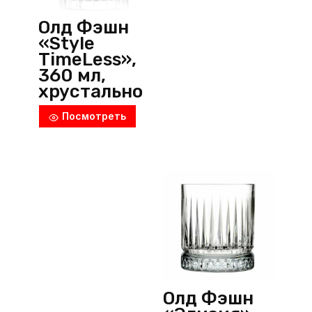
Олд Фэшн
«Style
TimeLess»,
360 мл,
хрустально
е стекло,
Посмотреть
прозрачны
й, RCR
(Италия)
Олд Фэшн