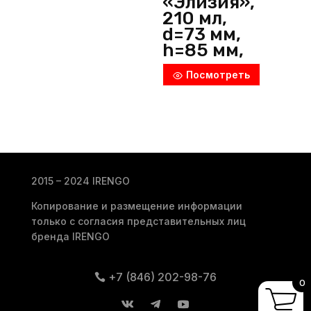
«Элизия»,
210 мл,
d=73 мм,
h=85 мм,
стекло,
Посмотреть
прозрачны
й,
Pasabahce
(Россия)
2015 – 2024 IRENGO
Копирование и размещение информации
только с согласия представительных лиц
бренда IRENGO
+7 (846) 202-98-76
0