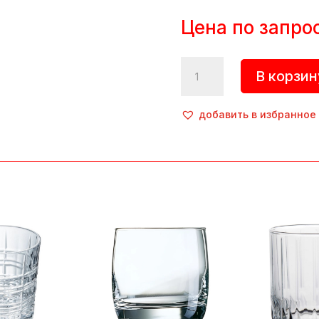
Цена по запро
Количество
В корзин
товара
Олд
фэшн
добавить в избранное
«Elly»,
230
мл,
стекло,
прозрачный,
P.L.
ProffСuisine
(Китай)