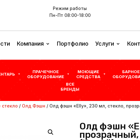
Режим работы
Пн-Пт 08:00-18:00
сти
Компания
Портфолио
Услуги
Кон
ПРАЧЕЧНОЕ
МОЮЩИЕ
БАРНОЕ
ЕНТАРЬ
ОБОРУДОВАНИЕ
СРЕДСТВА
ОБОРУДОВА
ВСЕ
БРЕНДЫ
 стекло
/
Олд Фэшн
/ Олд фэшн «Elly», 230 мл, стекло, прозра
Олд фэшн «El
прозрачный, P