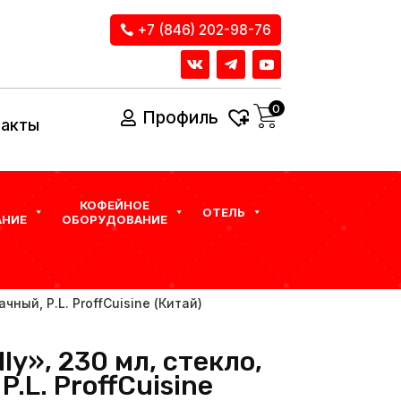
+7 (846) 202-98-76
0
Профиль
такты
КОФЕЙНОЕ
ОТЕЛЬ
НИЕ
ОБОРУДОВАНИЕ
чный, P.L. ProffСuisine (Китай)
ly», 230 мл, стекло,
.L. ProffСuisine