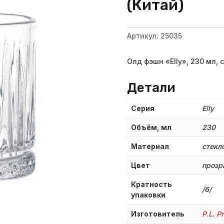
(Китай)
Артикул:
25035
Олд фэшн «Elly», 230 мл, 
Детали
Серия
Elly
Объём, мл
230
Материал
стекл
Цвет
прозр
Кратность
/6/
упаковки
Изготовитель
P.L. P