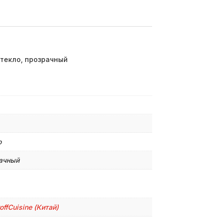
стекло, прозрачный
о
ачный
roffСuisine (Китай)