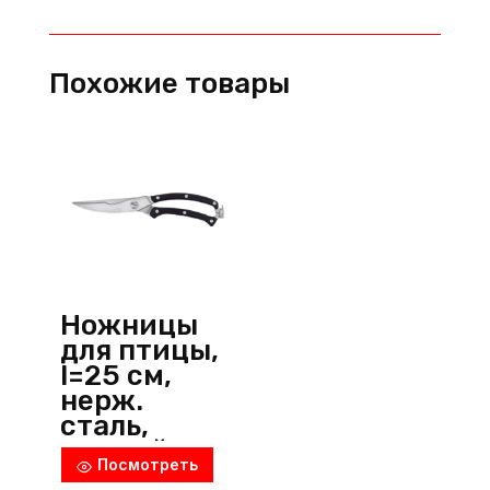
птицы,
l=25
см,
Похожие товары
нерж.
сталь/
пластик,
черный,
Китай
Ножницы
для птицы,
l=25 см,
нерж.
сталь,
черный, Icel
Посмотреть
(Португали