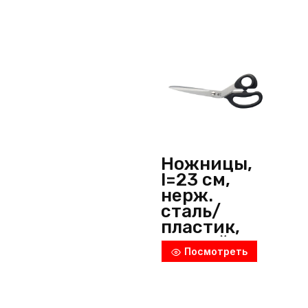
я)
Ножницы,
l=23 см,
нерж.
сталь/
пластик,
черный, Icel
Посмотреть
(Португали
я)