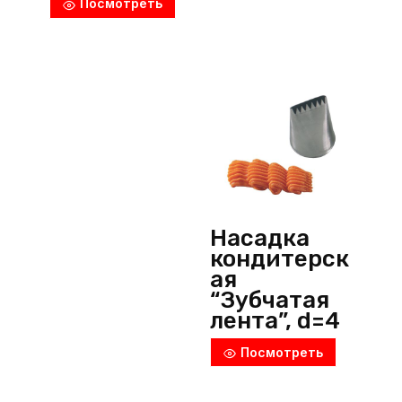
Посмотреть
металлик,
Martellato
(Италия)
Насадка
кондитерск
ая
“Зубчатая
лента”, d=4
мм, h=28
Посмотреть
мм, нерж.
сталь,