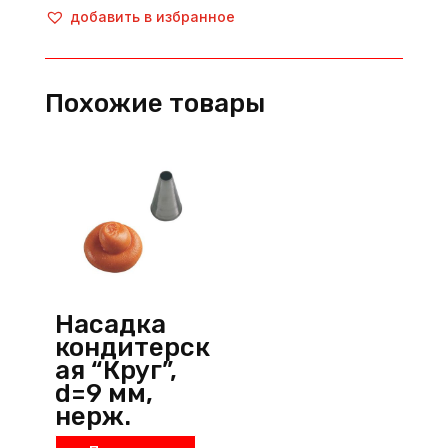
кондитерская
добавить в избранное
"Звезда",
d=5
мм,
Похожие товары
нерж.
сталь,
металлик,
Martellato
(Италия)
Насадка
кондитерск
ая “Круг”,
d=9 мм,
нерж.
сталь,