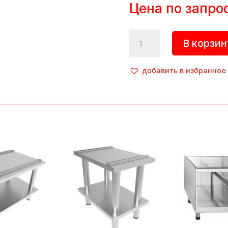
Цена по запро
Количество
В корзин
товара
Модуль
нижний,
добавить в избранное
МН-17,
Abat
(Россия)