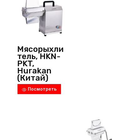
Мясорыхли
тель, HKN-
PKT,
Hurakan
(Китай)
Посмотреть