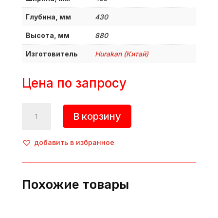
Глубина, мм
430
Высота, мм
880
Изготовитель
Hurakan (Китай)
Цена по запросу
Количество
В корзину
товара
Миксер
планетарный,
добавить в избранное
HKN-
IP30FM,
Hurakan
Похожие товары
(Китай)