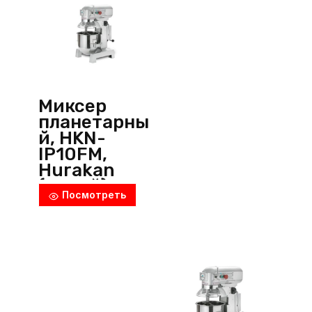
Миксер
планетарны
й, HKN-
IP10FM,
Hurakan
(Китай)
Посмотреть