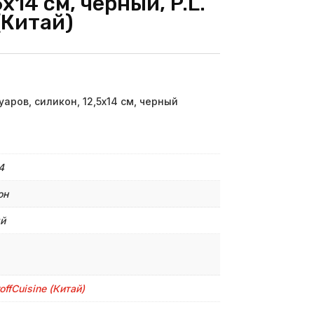
х14 см, черный, P.L.
(Китай)
аров, силикон, 12,5х14 см, черный
4
он
й
roffСuisine (Китай)