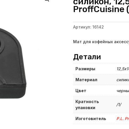
силикон, 12,5
ProffСuisine 
Артикул:
16142
Мат для кофейных аксессу
Детали
Размеры
12,5х1
Материал
силик
Цвет
черны
Кратность
/1/
упаковки
Изготовитель
P.L. P