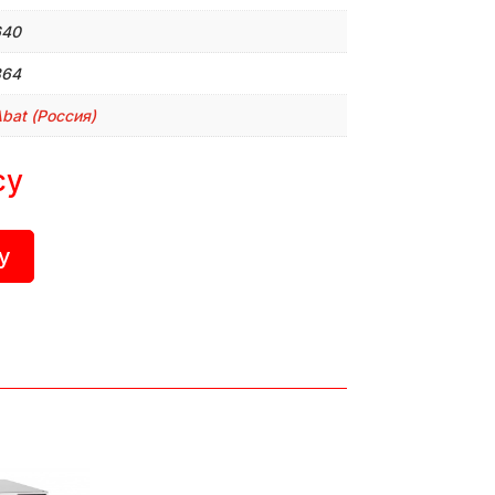
640
864
bat (Россия)
су
у