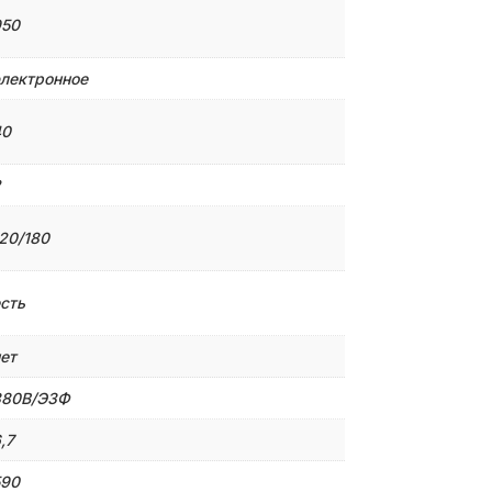
950
лектронное
40
2
20/180
сть
ет
380B/Э3Ф
,7
590