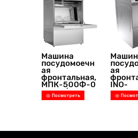
Машина
Машин
посудомоечн
посуд
ая
ая
фронтальная,
фронта
МПК-500Ф-0
INO-
1-GN1/1, Abat
BYM05
Посмотреть
Посмот
(Россия)
Inoksa
(Турци