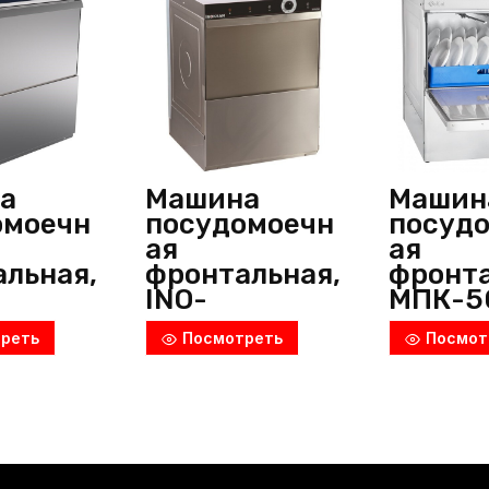
а
Машина
Машин
омоечн
посудомоечн
посуд
ая
ая
льная,
фронтальная,
фронта
INO-
МПК-5
2T,
BYM052ST,
2, Abat
реть
Посмотреть
Посмот
n
Inoksan
(Росси
я)
(Турция)