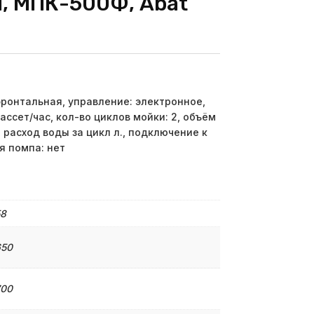
, МПК-500Ф, Abat
онтальная, управление: электронное,
ассет/час, кол-во циклов мойки: 2, объём
, расход воды за цикл л., подключение к
я помпа: нет
58
650
700