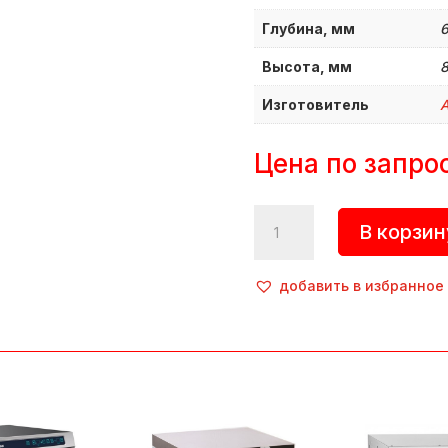
Глубина, мм
Высота, мм
Изготовитель
A
Цена по запро
Количество
В корзин
товара
Машина
посудомоечная
добавить в избранное
фронтальная,
МПК-500Ф,
Abat
(Россия)